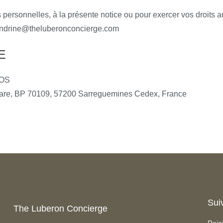
ersonnelles, à la présente notice ou pour exercer vos droits au t
andrine@theluberonconcierge.com
E
NOS
Gare, BP 70109, 57200 Sarreguemines Cedex, France
Sui
The Luberon Concierge